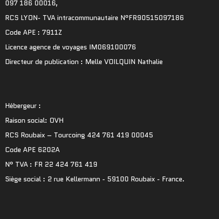
097 186 00016,
RCS LYON- TVA intracommunautaire N°FR90515097186
Code APE : 7911Z
Licence agence de voyages IM069100076
Directeur de publication : Melle VOILQUIN Nathalie
Hébergeur :
Raison social: OVH
RCS Roubaix – Tourcoing 424 761 419 00045
Code APE 6202A
N° TVA : FR 22 424 761 419
Siège social : 2 rue Kellermann - 59100 Roubaix - France.