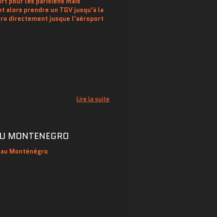
ort pour les parisiens mais
t alors prendre un TGV jusqu'à la
tro directement jusque l'aéroport
Lire la suite
 AU MONTENEGRO
d au Monténégro