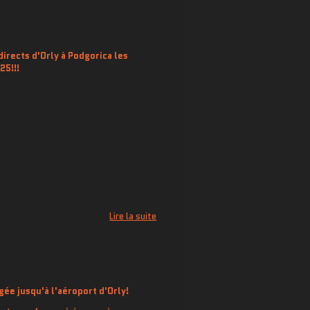
irects d'Orly à Podgorica les
25!!!
Lire la suite
gée jusqu'à l'aéroport d'Orly!