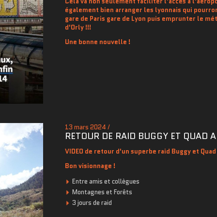
Cela va non seulement faciliter l'accès à l'aérop
également bien arranger les lyonnais qui
pourron
gare de Paris gare de Lyon puis emprunter le mé
d'Orly !!!
Une bonne nouvelle !
13 mars 2024 /
RETOUR DE RAID BUGGY ET QUAD
VIDEO de retour d'un superbe raid Buggy et Qua
Bon visionnage !
Entre amis et collègues
Montagnes et Forêts
3 jours de raid