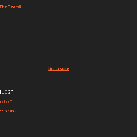
The Team!!!
Lire la suite
BLES"
Sables"
ez-vous
!