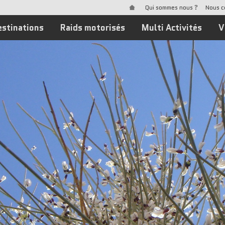
Qui sommes nous ?
Nous c
estinations
Raids motorisés
Multi Activités
V